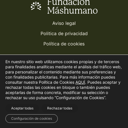
Aviso legal
Politica de privacidad
Política de cookies
Contacto:
En nuestro sitio web utilizamos cookies propias y de terceros
para finalidades analíticas mediante el análisis del tráfico web,
emprendimiento@mashumano.org
para personalizar el contenido mediante sus preferencias y
con finalidades publicitarias. Para más información puedes
913 510 271
consultar nuestra Política de Cookies
AQUÍ
. Puedes aceptar y
rechazar todas las cookies en bloque o también puedes
aceptarlas de forma concreta, modificar su selección o
rechazar su uso pulsando “Configuración de Cookies”.
Aceptar todas
©
2026
Premio Jóvenes máshumano
Rechazar todas
. Todos los derechos
reservados. Hecho con ‪‪❤︎‬ por
Internet4e
.
Configuración de cookies