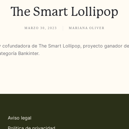
The Smart Lollipop
MARZO 30, 2023
MARIANA OLIVER
 y cofundadora de The Smart Lollipop, proyecto ganador d
tegoría Bankinter.
Aviso legal
Politica de privacidad