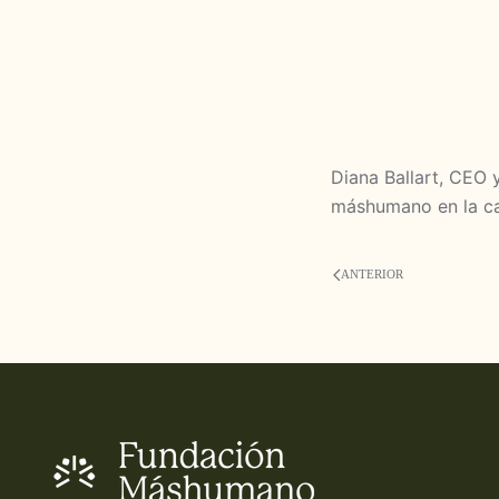
Diana Ballart, CEO
máshumano en la ca
ANTERIOR